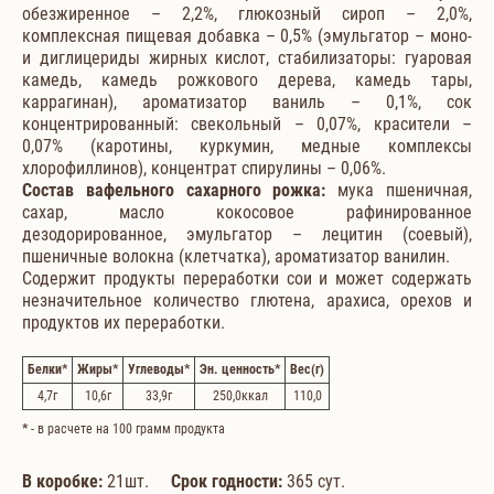
обезжиренное – 2,2%, глюкозный сироп – 2,0%,
комплексная пищевая добавка – 0,5% (эмульгатор – моно-
и диглицериды жирных кислот, стабилизаторы: гуаровая
камедь, камедь рожкового дерева, камедь тары,
каррагинан), ароматизатор ваниль – 0,1%, сок
концентрированный: свекольный – 0,07%, красители –
0,07% (каротины, куркумин, медные комплексы
хлорофиллинов), концентрат спирулины – 0,06%.
Состав вафельного сахарного рожка:
мука пшеничная,
сахар, масло кокосовое рафинированное
дезодорированное, эмульгатор – лецитин (соевый),
пшеничные волокна (клетчатка), ароматизатор ванилин.
Содержит продукты переработки сои и может содержать
незначительное количество глютена, арахиса, орехов и
продуктов их переработки.
Белки
*
Жиры
*
Углеводы
*
Эн. ценность
*
Вес
(г)
4,7
г
10,6
г
33,9
г
250,0
ккал
110,0
*
- в расчете на 100 грамм продукта
В коробке:
21шт.
Срок годности:
365 сут.