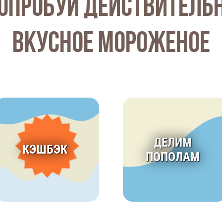
опробуй действитель
вкусное мороженое
ДЕЛИМ
КЭШБЭК
ПОПОЛАМ