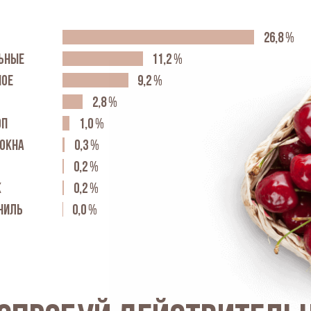
51,5
%
ЬНЫЕ
21,6
%
НОЕ
17,7
%
5,5
%
ОП
2,0
%
ОКНА
0,6
%
0,5
%
К
0,5
%
НИЛЬ
0,1
%