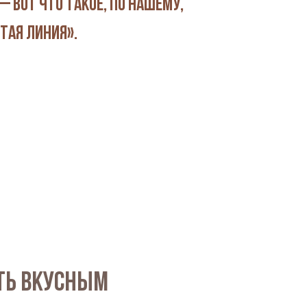
 вот что такое, по нашему,
тая линия».
ть вкусным