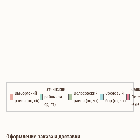
Гатчинский
Санк
Выборгский
Волосовский
Сосновый
район (пн,
Пете
район (пн, сб)
район (пн, чт)
бор (пн, чт)
ср, пт)
(еже
Оформление заказа и доставки