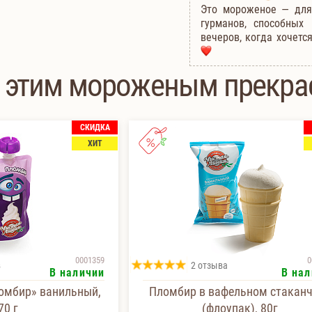
Это мороженое — для 
гурманов, способных
вечеров, когда хочетс
 этим мороженым прекра
СКИДКА
ХИТ
0001359
0
в
2 отзыва
В наличии
В нал
омбир» ванильный,
Пломбир в вафельном стакан
70 г
(флоупак), 80г