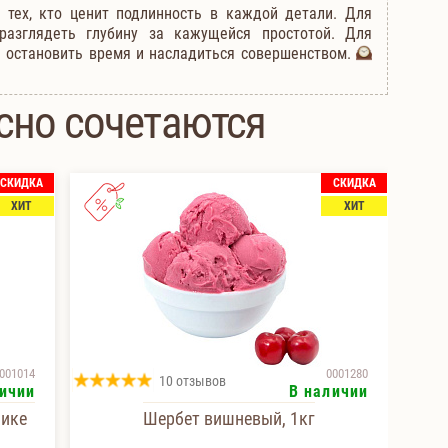
тех, кто ценит подлинность в каждой детали. Для
 разглядеть глубину за кажущейся простотой. Для
я остановить время и насладиться совершенством.
сно сочетаются
СКИДКА
СКИДКА
ХИТ
ХИТ
001014
0001280
10 отзывов
ичии
В наличии
чике
Шербет вишневый, 1кг