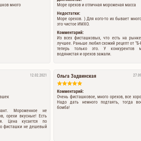
шков много
Море орехов и отличная мороженая масса
Недостатки:
Море орехов. ) Для кого-то их бывает много
это чистое ИМХО.
Комментарий:
Из всех фисташковых, что есть на рынке
лучшее. Раньше любил схожий рецепт от "Б-Р
теперь только это. У конкурентов м
водянистая и орехов зажали.
12.02.2021
Ольга Задвинская
27.0
Комментарий:
ташек
Очень фисташковое, много орехов, все хор
Надо дать немного подтаять, тогда во
бомба!
иант. Мороженное не
ов, орехи вкусные! Есть
ся. Цена кусается по
 но фисташки не дешевый