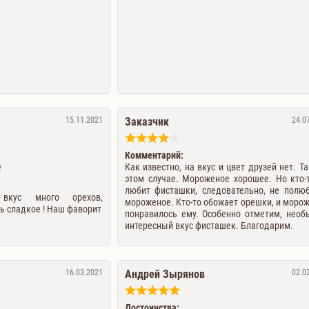
15.11.2021
Заказчик
24.0
Комментарий:
е
Как известно, на вкус и цвет друзей нет. Та
этом случае. Мороженое хорошее. Но кто-
любит фисташки, следовательно, не полю
вкус много орехов,
мороженое. Кто-то обожает орешки, и моро
ь сладкое ! Наш фаворит
понравилось ему. Особенно отметим, необ
интересный вкус фисташек. Благодарим.
16.03.2021
Андрей Зырянов
02.0
Достоинства: