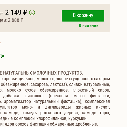
2 149 ₽
те:
В корзину
2 686 ₽
рты:
В наличии
у
Да
ВЕ НАТУРАЛЬНЫХ МОЛОЧНЫХ ПРОДУКТОВ.
о коровье цельное, молоко цельное сгущенное с сахаром
обезжиренное, сахароза, лактоза), сливки натуральные,
ар, молоко сухое обезжиренное, глюкозный сироп,
 добавка фисташка (ореховая масса фисташки,
, ароматизатор натуральный фисташка), комплексная
ульгатор моно- и диглицериды жирных кислот,
ая камедь, камедь рожкового дерева, камедь тары,
 медные комплексы хлорофиллинов, куркумин.
ки
: ядра орехов фисташки обжаренные дробленые.