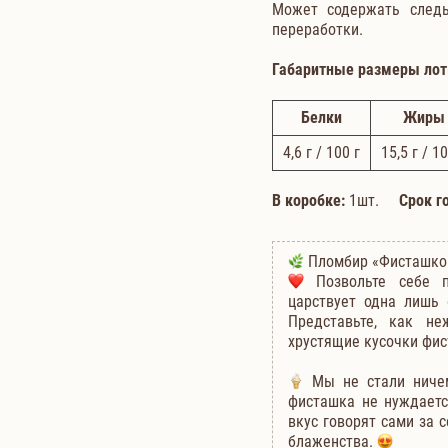
Может содержать следы 
переработки.
Габаритные размеры лот
Белки
Жиры
4,6
г / 100 г
15,5
г / 10
В коробке:
1шт.
Срок г
Пломбир «Фисташков
Позвольте себе по
царствует одна лишь 
Представьте, как н
хрустящие кусочки фис
Мы не стали ничем
фисташка не нуждаетс
вкус говорят сами за 
блаженства.