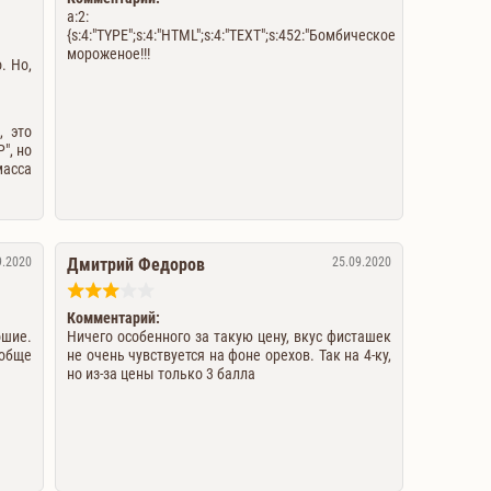
a:2:
{s:4:"TYPE";s:4:"HTML";s:4:"TEXT";s:452:"Бомбическое
мороженое!!!
. Но,
, это
", но
асса
9.2020
Дмитрий Федоров
25.09.2020
Комментарий:
ошие.
Ничего особенного за такую цену, вкус фисташек
обще
не очень чувствуется на фоне орехов. Так на 4-ку,
но из-за цены только 3 балла