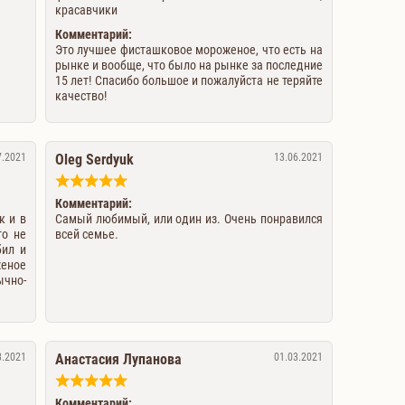
красавчики
Комментарий:
Это лучшее фисташковое мороженое, что есть на
рынке и вообще, что было на рынке за последние
15 лет! Спасибо большое и пожалуйста не теряйте
качество!
7.2021
Oleg Serdyuk
13.06.2021
Комментарий:
к и в
Самый любимый, или один из. Очень понравился
то не
всей семье.
бил и
женое
ычно-
3.2021
Анастасия Лупанова
01.03.2021
Комментарий: