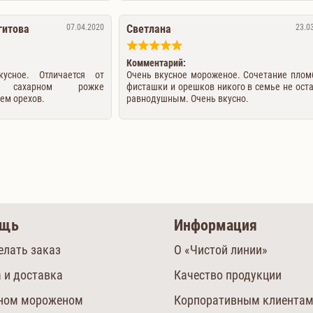
гитова
07.04.2020
Светлана
23.0
Комментарий:
усное. Отличается от
Очень вкусное мороженое. Сочетание плом
 сахарном рожке
фисташки и орешков никого в семье не ост
ем орехов.
равнодушным. Очень вкусно.
ощь
Информация
елать заказ
О «Чистой линии»
 и доставка
Качество продукции
сном мороженом
Корпоративным клиента