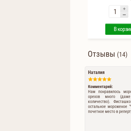
В корзи
Отзывы
(14)
Наталия
Комментарий:
Нам понравилось моро
орехов много (даж
количество). Фисташк
остальное мороженое "
почетное место в репер