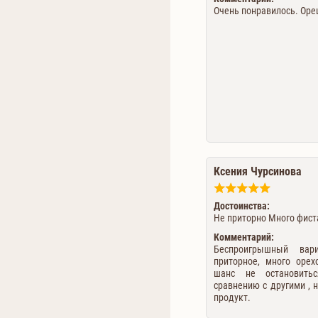
Очень понравилось. Оре
Ксения Чурсинова
Достоинства:
Не приторно Много фис
Комментарий:
Беспроигрышный вар
приторное, много орех
шанс не остановить
сравнению с другими ,
продукт.