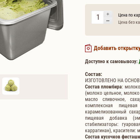
Цена по кар
Цена без ка
Добавить открытк
Доступно к самовывозу:
Состав:
ИЗГОТОВЛЕНО НА ОСНО
Состав пломбира
: молок
(молоко цельное, молоко 
масло сливочное, сах
комплексная пищевая
карамелизованный сахар
пищевая добавка (эм
стабилизаторы: гуаров
каррагинан), красители:
Состав кусочков фисташ