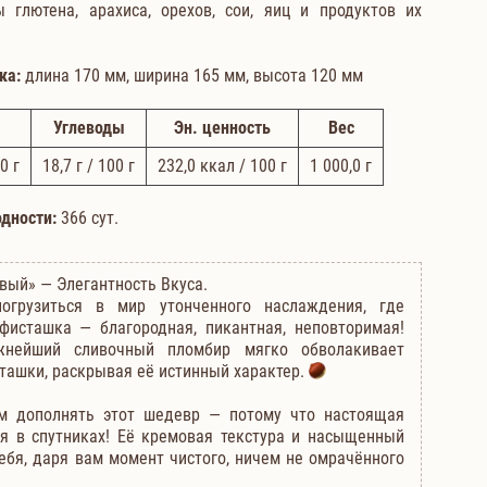
глютена, арахиса, орехов, сои, яиц и продуктов их
ка:
длина 170 мм, ширина 165 мм, высота 120 мм
Углеводы
Эн. ценность
Вес
0 г
18,7
г / 100 г
232,0
ккал / 100 г
1 000,0
г
одности:
366 сут.
ый» — Элегантность Вкуса.
грузиться в мир утонченного наслаждения, где
фисташка — благородная, пикантная, неповторимая!
ежнейший сливочный пломбир мягко обволакивает
ташки, раскрывая её истинный характер.
 дополнять этот шедевр — потому что настоящая
я в спутниках! Её кремовая текстура и насыщенный
себя, даря вам момент чистого, ничем не омрачённого