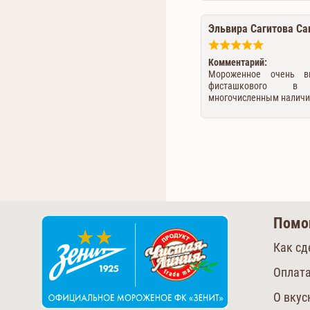
Эльвира Сагитова Са
Комментарий:
Мороженное очень вк
фисташкового в
многочисленным наличи
Пом
Как сд
Оплата
О вку