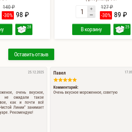
140 ₽
127 ₽
98 ₽
89 ₽
-30%
-30%
28
25
ну
В корзину
Оставить отзыв
25.12.2025
Павел
17.0
Комментарий:
женое, очень вкусное,
Очень вкусное мороженное, советую
е не ожидали такое
овое, как и почти всё
Чистой Линии" занимает
туаре. Рекомендую!