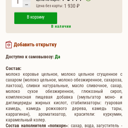
1 930 ₽
Цена без карты:
В корзину
В наличии
Добавить открытку
Доступно к самовывозу:
Да
Состав:
молоко коровье цельное, молоко цельное сгущенное с
сахаром (молоко цельное, молоко обезжиренное, сахароза,
лактоза), сливки натуральные, масло сливочное, сахар,
молоко сухое обезжиренное, глюкозный сироп,
комплексная пищевая добавка (эмульгатор моно- и
диглицериды жирных кислот, стабилизаторы: гуаровая
камедь, камедь рожкового дерева, камедь тары,
каррагинан), ароматизатор, красители: куркумин,
карамельный колер.
Состав наполнителя «попкорн»
: сахар, вода, загуститель -