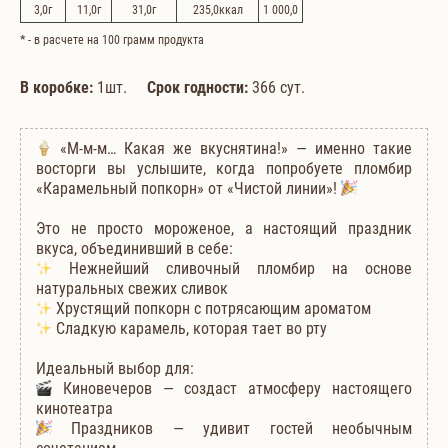
3,0
г
11,0
г
31,0
г
235,0
ккал
1 000,0
*
- в расчете на 100 грамм продукта
В коробке:
1шт.
Срок годности:
366 сут.
«М-м-м… Какая же вкуснятина!» — именно такие
восторги вы услышите, когда попробуете пломбир
«Карамельный попкорн» от «Чистой линии»!
Это не просто мороженое, а настоящий праздник
вкуса, объединивший в себе:
Нежнейший сливочный пломбир на основе
натуральных свежих сливок
Хрустящий попкорн с потрясающим ароматом
Сладкую карамель, которая тает во рту
Идеальный выбор для:
Киновечеров — создаст атмосферу настоящего
кинотеатра
Праздников — удивит гостей необычным