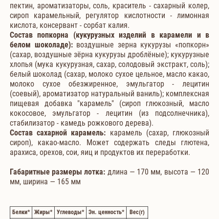
пектин, ароматизаторы, соль, краситель - сахарный колер,
сироп карамельный, регулятор кислотности - лимонная
кислота, консервант - сорбат калия.
Состав попкорна (кукурузных изделий в карамели и в
белом шоколаде):
воздушные зерна кукурузы «попкорн»
(сахар, воздушные зёрна кукурузы дроблёные); кукурузные
хлопья (мука кукурузная, сахар, солодовый экстракт, соль);
белый шоколад (сахар, молоко сухое цельное, масло какао,
молоко сухое обезжиренное, эмульгатор - лецитин
(соевый), ароматизатор натуральный ваниль); комплексная
пищевая добавка "карамель" (сироп глюкозный, масло
кокосовое, эмульгатор - лецитин (из подсолнечника),
стабилизатор - камедь рожкового дерева).
Состав сахарной карамель:
карамель (сахар, глюкозный
сироп), какао-масло. Может содержать следы глютена,
арахиса, орехов, сои, яиц и продуктов их переработки.
Габаритные размеры лотка:
длина — 170 мм, высота — 120
мм, ширина — 165 мм
Белки
*
Жиры
*
Углеводы
*
Эн. ценность
*
Вес
(г)