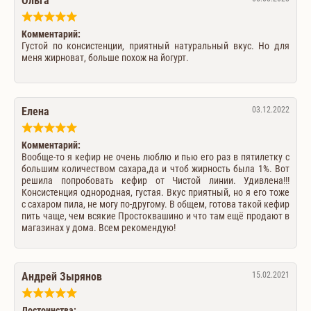
Ольга
Комментарий:
Густой по консистенции, приятный натуральный вкус. Но для
меня жирноват, больше похож на йогурт.
Елена
03.12.2022
Комментарий:
Вообще-то я кефир не очень люблю и пью его раз в пятилетку с
большим количеством сахара,да и чтоб жирность была 1%. Вот
решила попробовать кефир от Чистой линии. Удивлена!!!
Консистенция однородная, густая. Вкус приятный, но я его тоже
с сахаром пила, не могу по-другому. В общем, готова такой кефир
пить чаще, чем всякие Простоквашино и что там ещё продают в
магазинах у дома. Всем рекомендую!
Андрей Зырянов
15.02.2021
Достоинства: