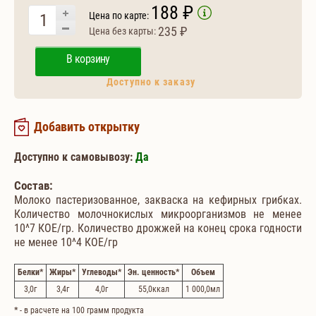
188 ₽
Цена по карте:
235 ₽
Цена без карты:
В корзину
Доступно к заказу
Добавить открытку
Доступно к самовывозу:
Да
Состав:
Молоко пастеризованное, закваска на кефирных грибках.
Количество молочнокислых микроорганизмов не менее
10^7 КОЕ/гр. Количество дрожжей на конец срока годности
не менее 10^4 КОЕ/гр
Белки
*
Жиры
*
Углеводы
*
Эн. ценность
*
Объем
3,0
г
3,4
г
4,0
г
55,0
ккал
1 000,0
мл
*
- в расчете на 100 грамм продукта