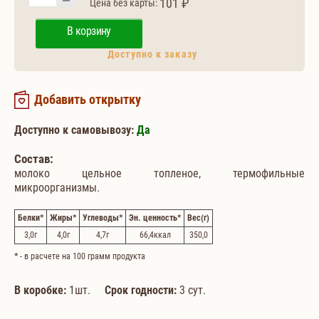
101 ₽
Цена без карты:
В корзину
Доступно к заказу
Добавить открытку
Доступно к самовывозу:
Да
Состав:
молоко цельное топленое, термофильные
микроорганизмы.
Белки
*
Жиры
*
Углеводы
*
Эн. ценность
*
Вес
(г)
3,0
г
4,0
г
4,7
г
66,4
ккал
350,0
*
- в расчете на 100 грамм продукта
В коробке:
1шт.
Срок годности:
3 сут.