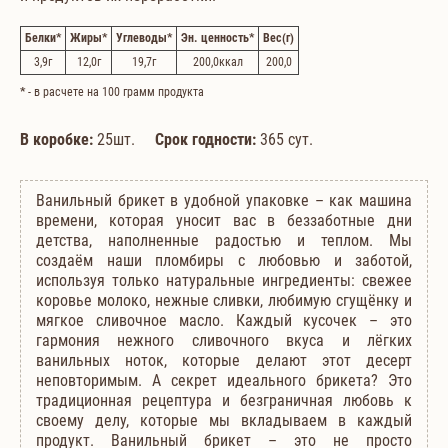
Белки
*
Жиры
*
Углеводы
*
Эн. ценность
*
Вес
(г)
3,9
г
12,0
г
19,7
г
200,0
ккал
200,0
*
- в расчете на 100 грамм продукта
В коробке:
25шт.
Срок годности:
365 сут.
Ванильный брикет в удобной упаковке – как машина
времени, которая уносит вас в беззаботные дни
детства, наполненные радостью и теплом. Мы
создаём наши пломбиры с любовью и заботой,
используя только натуральные ингредиенты: свежее
коровье молоко, нежные сливки, любимую сгущёнку и
мягкое сливочное масло. Каждый кусочек – это
гармония нежного сливочного вкуса и лёгких
ванильных ноток, которые делают этот десерт
неповторимым. А секрет идеального брикета? Это
традиционная рецептура и безграничная любовь к
своему делу, которые мы вкладываем в каждый
продукт. Ванильный брикет – это не просто