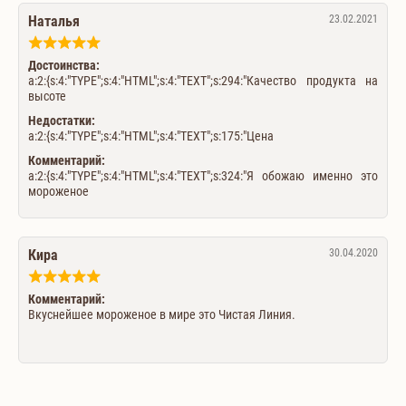
Наталья
23.02.2021
Достоинства:
a:2:{s:4:"TYPE";s:4:"HTML";s:4:"TEXT";s:294:"Качество продукта на
высоте
Недостатки:
a:2:{s:4:"TYPE";s:4:"HTML";s:4:"TEXT";s:175:"Цена
Комментарий:
a:2:{s:4:"TYPE";s:4:"HTML";s:4:"TEXT";s:324:"Я обожаю именно это
мороженое
Кира
30.04.2020
Комментарий:
Вкуснейшее мороженое в мире это Чистая Линия.