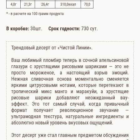
4,0
г
21,3
г
26,4
г
310,0
ккал
70,0
*
- в расчете на 100 грамм продукта
В коробке:
30шт.
Срок годности:
730 сут.
Трендовый десерт от «Чистой Линии».
Ваш любимый пломбир теперь в сочной апельсиновой
глазури с хрустящими рисовыми шариками — это не
просто мороженое, а настоящий взрыв эмоций.
Нежная сливочная основа моментально сменяется
яркими цитрусовыми нотами, которые перетекают в
тропический микс манго и маракуйи, а хрустящие
рисовые шарики добавляют неожиданный вау-
эффект. Это тот самый случай, когда привычный
формат получает революционное звучание —
ультрамодная текстура, натуральные ингредиенты и
абсолютно новый уровень вкусовых ощущений.
Этот десерт уже стал главным предметом обсуждения