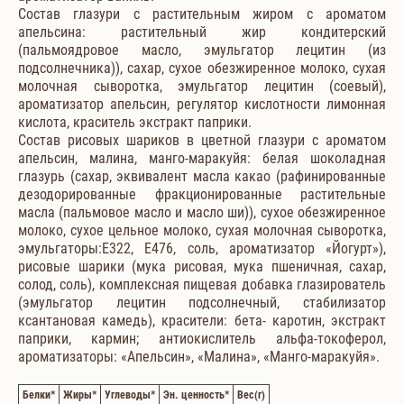
Состав глазури с растительным жиром с ароматом
апельсина: растительный жир кондитерский
(пальмоядровое масло, эмульгатор лецитин (из
подсолнечника)), сахар, сухое обезжиренное молоко, сухая
молочная сыворотка, эмульгатор лецитин (соевый),
ароматизатор апельсин, регулятор кислотности лимонная
кислота, краситель экстракт паприки.
Состав рисовых шариков в цветной глазури с ароматом
апельсин, малина, манго-маракуйя: белая шоколадная
глазурь (сахар, эквивалент масла какао (рафинированные
дезодорированные фракционированные растительные
масла (пальмовое масло и масло ши)), сухое обезжиренное
молоко, сухое цельное молоко, сухая молочная сыворотка,
эмульгаторы:Е322, Е476, соль, ароматизатор «Йогурт»),
рисовые шарики (мука рисовая, мука пшеничная, сахар,
солод, соль), комплексная пищевая добавка глазирователь
(эмульгатор лецитин подсолнечный, стабилизатор
ксантановая камедь), красители: бета- каротин, экстракт
паприки, кармин; антиокислитель альфа-токоферол,
ароматизаторы: «Апельсин», «Малина», «Манго-маракуйя».
Белки
*
Жиры
*
Углеводы
*
Эн. ценность
*
Вес
(г)