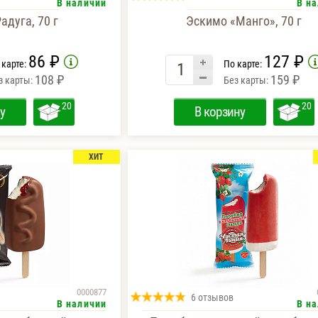
В наличии
В н
адуга, 70 г
Эскимо «Манго», 70 г
86 ₽
127 ₽
 карте:
По карте:
108 ₽
159 ₽
з карты:
Без карты:
20
20
у
В корзину
ХИТ
0000877
6 отзывов
В наличии
В н