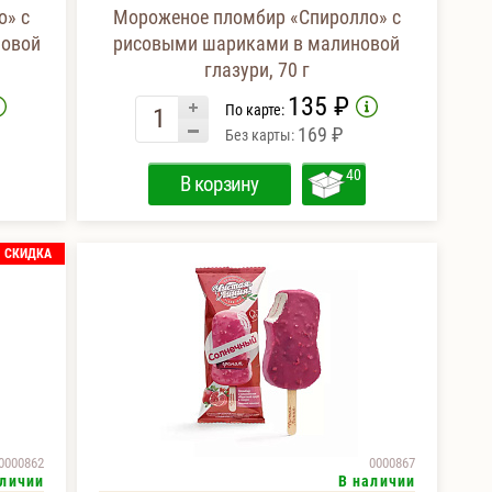
о» с
Мороженое пломбир «Спиролло» с
новой
рисовыми шариками в малиновой
глазури, 70 г
135 ₽
По карте:
169 ₽
Без карты:
40
В корзину
СКИДКА
0000862
0000867
аличии
В наличии