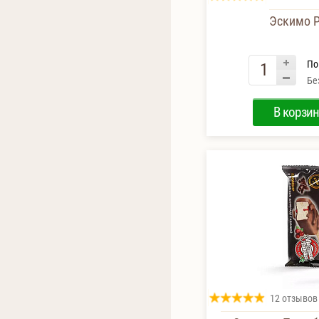
Эскимо Р
По
Бе
В корзин
12 отзывов