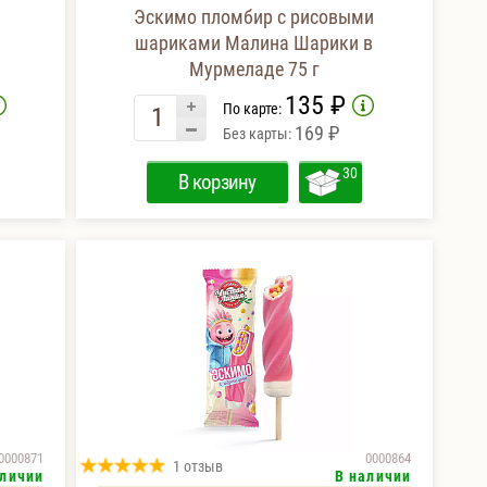
Эскимо пломбир с рисовыми
шариками Малина Шарики в
Мурмеладе 75 г
135 ₽
По карте:
169 ₽
Без карты:
30
В корзину
0000871
0000864
1 отзыв
аличии
В наличии