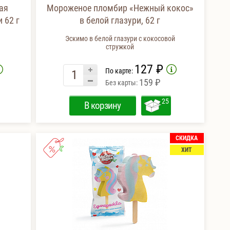
ая
Мороженое пломбир «Нежный кокос»
 62 г
в белой глазури, 62 г
Эскимо в белой глазури с кокосовой
стружкой
127 ₽
По карте:
159 ₽
Без карты:
25
В корзину
СКИДКА
ХИТ