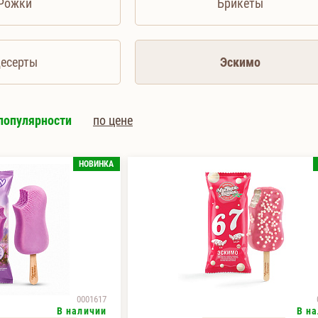
Рожки
Брикеты
есерты
Эскимо
популярности
по цене
НОВИНКА
0001617
В наличии
В н