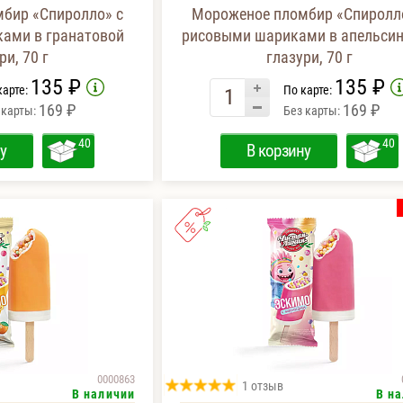
бир «Спиролло» с
Мороженое пломбир «Спиролл
ами в гранатовой
рисовыми шариками в апельси
ри, 70 г
глазури, 70 г
135 ₽
135 ₽
карте:
По карте:
169 ₽
169 ₽
 карты:
Без карты:
40
40
у
В корзину
0000863
1 отзыв
В наличии
В н