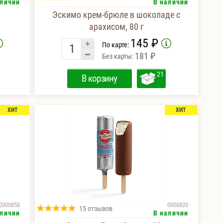
аличии
В наличии
Эскимо крем-брюле в шоколаде с
арахисом, 80 г
145 ₽
По карте:
181 ₽
Без карты:
21
В корзину
ХИТ
ХИТ
0000858
0000820
15 отзывов
аличии
В наличии