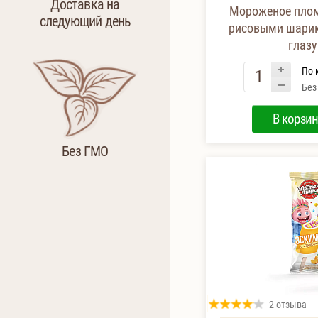
Доставка на
Мороженое плом
следующий день
рисовыми шарик
глазу
По 
Без
В корзин
Без ГМО
2 отзыва