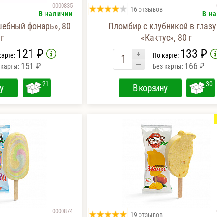
0000835
16 отзывов
В наличии
В н
ебный фонарь», 80
Пломбир с клубникой в глазу
г
«Кактус», 80 г
121 ₽
133 ₽
карте:
По карте:
151 ₽
166 ₽
 карты:
Без карты:
21
30
у
В корзину
0000874
19 отзывов