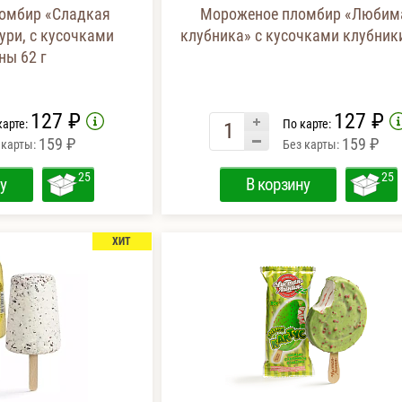
омбир «Сладкая
Мороженое пломбир «Любим
ури, с кусочками
клубника» с кусочками клубники
ны 62 г
127 ₽
127 ₽
карте:
По карте:
159 ₽
159 ₽
 карты:
Без карты:
25
25
у
В корзину
ХИТ