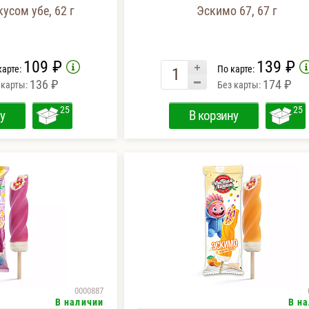
усом убе, 62 г
Эскимо 67, 67 г
109 ₽
139 ₽
карте:
По карте:
136 ₽
174 ₽
 карты:
Без карты:
25
25
у
В корзину
0000887
В наличии
В н