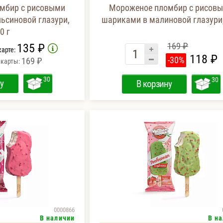
мбир с рисовыми
Мороженое пломбир с рисов
ьсиновой глазури,
шариками в малиновой глазури,
0 г
169 ₽
135 ₽
карте:
118 ₽
-30%
169 ₽
 карты:
30
30
у
В корзину
0000866
В наличии
В н