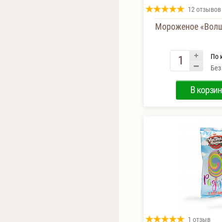
12 отзывов
Мороженое «Волш
По 
Без
В корзин
1 отзыв