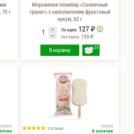
ыми
Мороженое пломбир «Солнечный
 70 г
гранат» с наполнителем фруктовый
лукум, 62 г
127 ₽
По карте:
159 ₽
Без карты:
25
В корзину
0000865
0000868
2 отзыва
аличии
В наличии