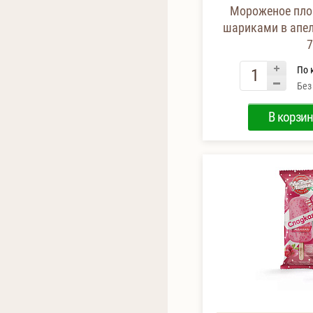
Мороженое пло
шариками в апел
7
По 
Без
В корзин