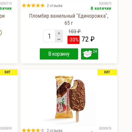
0000710
0000873
2 отзыва
аличии
В наличии
ри
Пломбир ванильный "Единорожка",
65 г
103 ₽
72 ₽
-30%
24
В корзину
ХИТ
ХИТ
0000859
0000876
2 отзыва