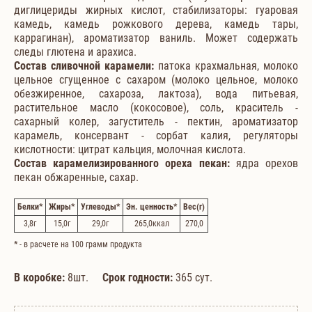
диглицериды жирных кислот, стабилизаторы: гуаровая
камедь, камедь рожкового дерева, камедь тары,
каррагинан), ароматизатор ваниль. Может содержать
следы глютена и арахиса.
Состав сливочной карамели:
патока крахмальная, молоко
цельное сгущенное с сахаром (молоко цельное, молоко
обезжиренное, сахароза, лактоза), вода питьевая,
растительное масло (кокосовое), соль, краситель -
сахарный колер, загуститель - пектин, ароматизатор
карамель, консервант - сорбат калия, регуляторы
кислотности: цитрат кальция, молочная кислота.
Состав карамелизированного ореха пекан:
ядра орехов
пекан обжаренные, сахар.
Белки
*
Жиры
*
Углеводы
*
Эн. ценность
*
Вес
(г)
3,8
г
15,0
г
29,0
г
265,0
ккал
270,0
*
- в расчете на 100 грамм продукта
В коробке:
8шт.
Срок годности:
365 сут.