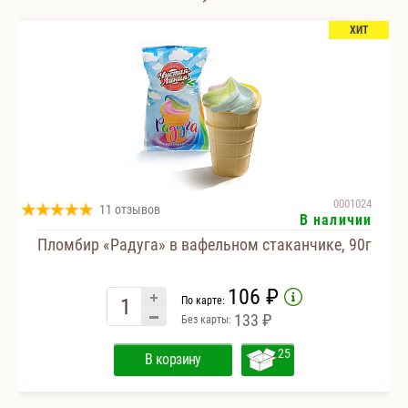
ХИТ
0001024
11 отзывов
В наличии
Пломбир «Радуга» в вафельном стаканчике, 90г
106 ₽
По карте:
133 ₽
Без карты:
25
В корзину