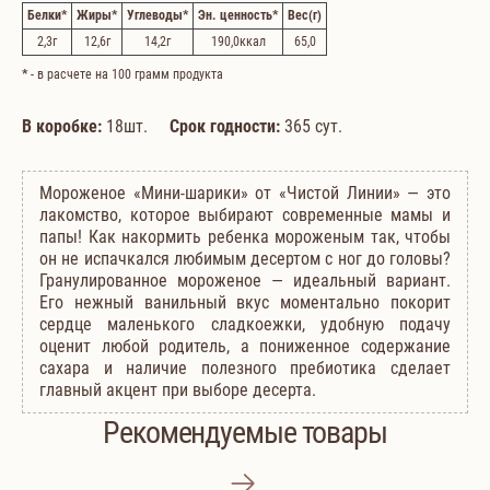
Белки
*
Жиры
*
Углеводы
*
Эн. ценность
*
Вес
(г)
2,3
г
12,6
г
14,2
г
190,0
ккал
65,0
*
- в расчете на 100 грамм продукта
В коробке:
18шт.
Срок годности:
365 сут.
Мороженое «Мини-шарики» от «Чистой Линии» — это
лакомство, которое выбирают современные мамы и
папы! Как накормить ребенка мороженым так, чтобы
он не испачкался любимым десертом с ног до головы?
Гранулированное мороженое — идеальный вариант.
Его нежный ванильный вкус моментально покорит
сердце маленького сладкоежки, удобную подачу
оценит любой родитель, а пониженное содержание
сахара и наличие полезного пребиотика сделает
главный акцент при выборе десерта.
Рекомендуемые товары