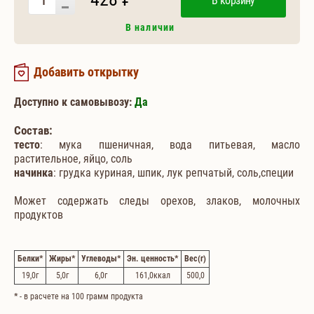
В корзину
В наличии
Добавить открытку
Доступно к самовывозу:
Да
Состав:
тесто
: мука пшеничная, вода питьевая, масло
растительное, яйцо, соль
начинка
: грудка куриная, шпик, лук репчатый, соль,специи
Может содержать следы орехов, злаков, молочных
продуктов
Белки
*
Жиры
*
Углеводы
*
Эн. ценность
*
Вес
(г)
19,0
г
5,0
г
6,0
г
161,0
ккал
500,0
*
- в расчете на 100 грамм продукта