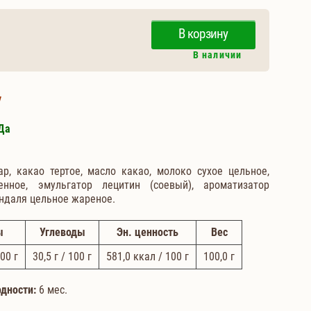
В корзину
В наличии
у
Да
р, какао тертое, масло какао, молоко сухое цельное,
нное, эмульгатор лецитин (соевый), ароматизатор
индаля цельное жареное.
ы
Углеводы
Эн. ценность
Вес
100 г
30,5
г / 100 г
581,0
ккал / 100 г
100,0
г
одности:
6 мес.