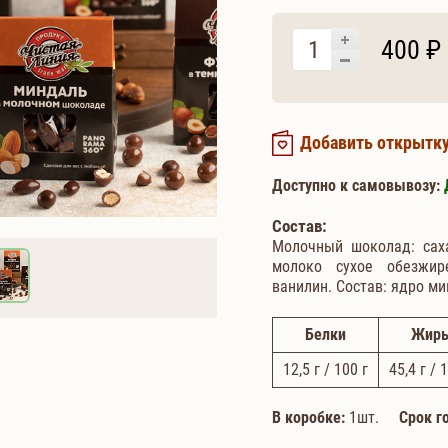
400 ₽
Добавить открытк
Доступно к самовывозу:
Состав:
Молочный шоколад: саха
молоко сухое обезжире
ванилин. Состав: ядро м
Белки
Жир
12,5
г / 100 г
45,4
г / 
В коробке:
1шт.
Срок г