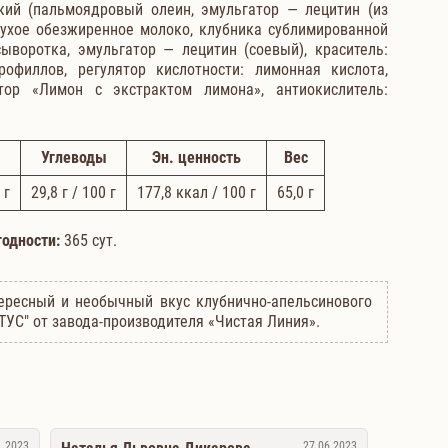
кий (пальмоядровый олеин, эмульгатор — лецитин (из
 сухое обезжиренное молоко, клубника сублимированной
ыворотка, эмульгатор — лецитин (соевый), краситель:
офиллов, регулятор кислотности: лимонная кислота,
тор «Лимон с экстрактом лимона», антиокислитель:
Углеводы
Эн. ценность
Вес
 г
29,8
г / 100 г
177,8
ккал / 100 г
65,0
г
годности:
365 сут.
тересный и необычный вкус клубнично-апельсинового
ТУС" от завода-производителя «Чистая Линия».
1.2023
27.06.2023