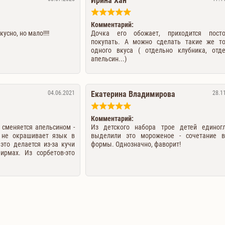
Ирина Хан
Комментарий:
усно, но мало!!!!
Дочка его обожает, приходится посто
покупать. А можно сделать такие же т
одного вкуса ( отдельно клубника, отд
апельсин...)
04.06.2021
Екатерина Владимирова
28.1
Комментарий:
 сменяется апельсином -
Из детского набора трое детей единог
И не окрашивает язык в
выделили это мороженое - сочетание в
это делается из-за кучи
формы. Однозначно, фаворит!
ирмах. Из сорбетов-это