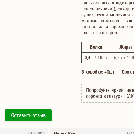
растительный кондитерс
подсолнечника)), сахар,
сушки, сухая молочная с
медные комплексы хлор
натуральный ароматиза
альфа-токоферол.
Белки
Жиры
0,4
г / 100 г
6,3
г / 100
В коробке:
40шт.
Срок 
Попробуйте яркий, ин
сорбета в глазури "КАК
Оставить отзыв
03.07.2025
17.1