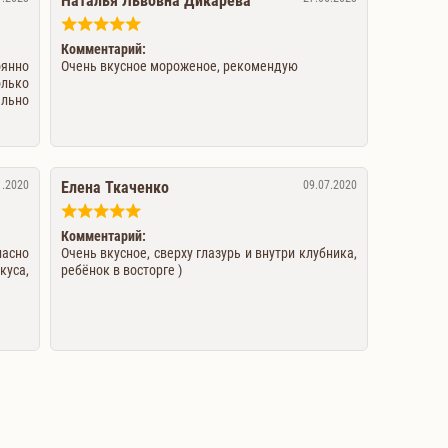
Наталья Львовна Дикарева
Комментарий:
янно
Очень вкусное мороженое, рекомендую
олько
ельно
1.2020
Елена Ткаченко
09.07.2020
Комментарий:
ласно
Очень вкусное, сверху глазурь и внутри клубника,
куса,
ребёнок в восторге )