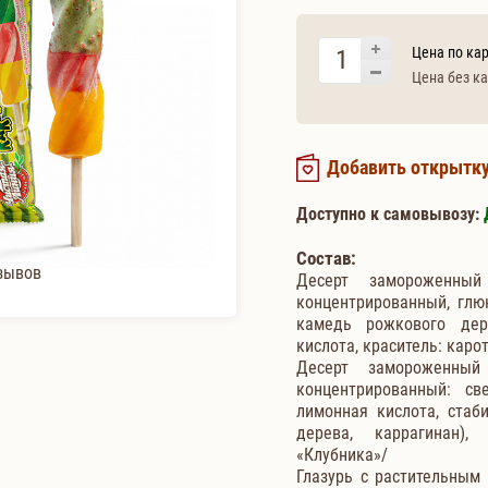
Цена по кар
Цена без ка
Добавить открытк
Доступно к самовывозу:
Состав:
зывов
Десерт замороженный
концентрированный, глюк
камедь рожкового дере
кислота, краситель: кар
Десерт замороженный
концентрированный: св
лимонная кислота, стаб
дерева, каррагинан),
«Клубника»/
Глазурь с растительным