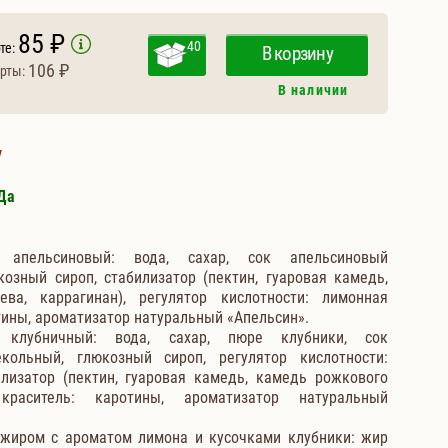
85 ₽
40
те:
В корзину
106 ₽
рты:
В наличии
у
Да
 апельсиновый: вода, сахар, сок апельсиновый
озный сироп, стабилизатор (пектин, гуаровая камедь,
ва, каррагинан), регулятор кислотности: лимонная
отины, ароматизатор натуральный «Апельсин».
 клубничный: вода, сахар, пюре клубники, сок
екольный, глюкозный сироп, регулятор кислотности:
илизатор (пектин, гуаровая камедь, камедь рожкового
 краситель: каротины, ароматизатор натуральный
 жиром с ароматом лимона и кусочками клубники: жир