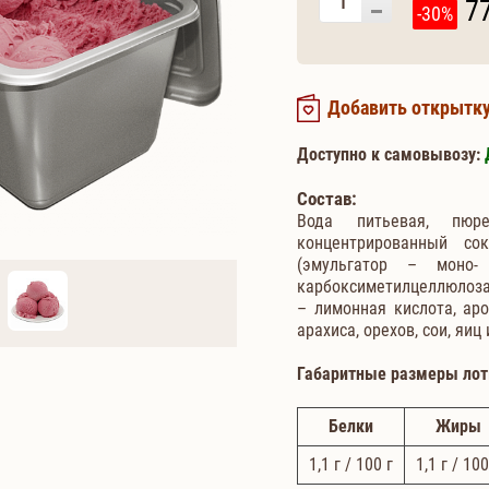
7
-30%
Добавить открытк
Доступно к самовывозу:
Состав:
Вода питьевая, пюре
концентрированный со
(эмульгатор – моно-
карбоксиметилцеллюлоза,
– лимонная кислота, ар
арахиса, орехов, сои, яиц
Габаритные размеры лот
Белки
Жиры
1,1
г / 100 г
1,1
г / 100