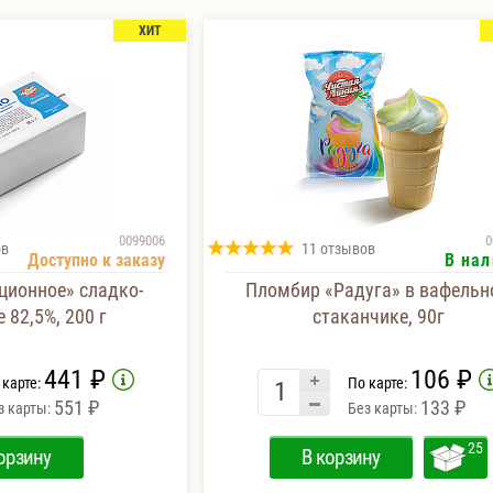
ХИТ
0099006
0
ов
11 отзывов
Доступно к заказу
В нал
ционное» сладко-
Пломбир «Радуга» в вафель
 82,5%, 200 г
стаканчике, 90г
441 ₽
106 ₽
 карте:
По карте:
551 ₽
133 ₽
з карты:
Без карты:
25
орзину
В корзину