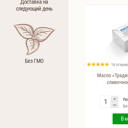
Доставка на
следующий день
Без ГМО
16 отзыв
Масло «Тради
сливочное
По
Бе
В к