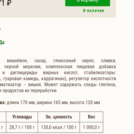
71 ₽
В наличии
у
Да
 вишнёвое, сахар, глюкозный сироп, сливки,
к черной моркови, комплексная пищевая добавка
 и диглицериды жирных кислот, стабилизаторы:
 гуаровая камедь, каррагинан), регулятор кислотности
оматизатор – вишня. Может содержать следы глютена,
 и продуктов их переработки
ка:
длина 170 мм, ширина 165 мм, высота 120 мм
Углеводы
Эн. ценность
Вес
 г
28,7
г / 100 г
130,0
ккал / 100 г
1 000,0
г