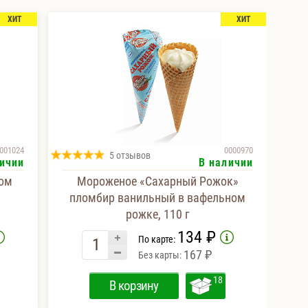
ХИТ
ХИТ
001024
0000970
5 отзывов
ичии
В наличии
ном
Мороженое «Сахарный Рожок»
пломбир ванильный в вафельном
рожке, 110 г
134 ₽
По карте:
167 ₽
Без карты:
18
В корзину