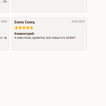
е. Но
7.2020
Елена Санец
20.05.2020
Комментарий:
ел за
А нам очень нравится, вся семья его любит!