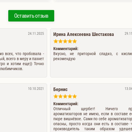
Оставить отзыв
24.11.2025
Ирина Алексеевна Шестакова
29.1
Комментарий:
з всех, что пробовала -
Вкусно, не приторной сладко, с кисли
й, всего в меру и пахнет
рекомендую
тро и хотим еще)) Точно
 любимчиков.
10.10.2021
Бернис
13.0
Комментарий:
Отличный щербет! Ничего про
ароматизаторов не имею, если в составе е
пюре вишнёвое. Сами по себе ароматизато
опасны, просто когда они есть в составе- 
производитель таким образом удешев