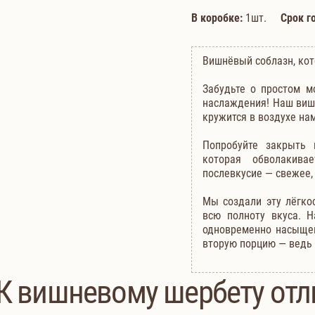
В коробке:
1шт.
Срок г
Вишнёвый соблазн, кот
Забудьте о простом 
наслаждения! Наш вишн
кружится в воздухе нам
Попробуйте закрыть 
которая обволакива
послевкусие — свежее,
Мы создали эту лёгкос
всю полноту вкуса. 
одновременно насыще
вторую порцию — ведь 
К вишневому шербету отл