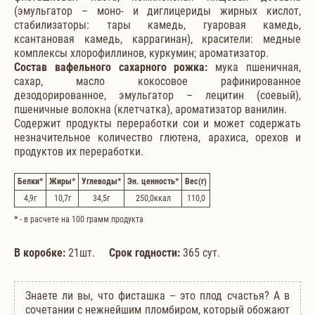
(эмульгатор – моно- и диглицериды жирных кислот,
стабилизаторы: тары камедь, гуаровая камедь,
ксантановая камедь, каррагинан), красители: медные
комплексы хлорофиллинов, куркумин; ароматизатор.
Состав вафельного сахарного рожка:
мука пшеничная,
сахар, масло кокосовое рафинированное
дезодорированное, эмульгатор – лецитин (соевый),
пшеничные волокна (клетчатка), ароматизатор ванилин.
Содержит продукты переработки сои и может содержать
незначительное количество глютена, арахиса, орехов и
продуктов их переработки.
Белки
*
Жиры
*
Углеводы
*
Эн. ценность
*
Вес
(г)
4,9
г
10,7
г
34,5
г
250,0
ккал
110,0
*
- в расчете на 100 грамм продукта
В коробке:
21шт.
Срок годности:
365 сут.
Знаете ли вы, что фисташка – это плод счастья? А в
сочетании с нежнейшим пломбиром, который обожают