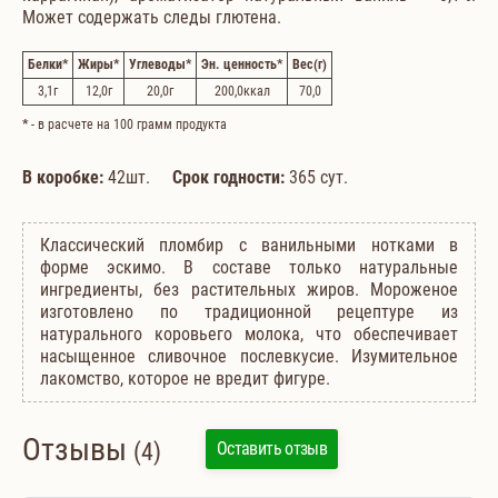
Может содержать следы глютена.
Белки
*
Жиры
*
Углеводы
*
Эн. ценность
*
Вес
(г)
3,1
г
12,0
г
20,0
г
200,0
ккал
70,0
*
- в расчете на 100 грамм продукта
В коробке:
42шт.
Срок годности:
365 сут.
Классический пломбир с ванильными нотками в
форме эскимо. В составе только натуральные
ингредиенты, без растительных жиров. Мороженое
изготовлено по традиционной рецептуре из
натурального коровьего молока, что обеспечивает
насыщенное сливочное послевкусие. Изумительное
лакомство, которое не вредит фигуре.
Отзывы
(4)
Оставить отзыв