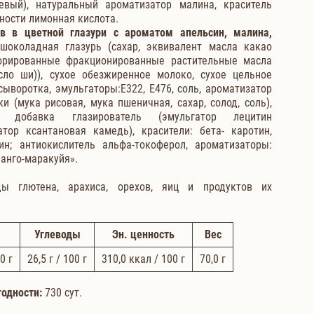
евый), натуральный ароматизатор малина, краситель
тности лимонная кислота.
в в цветной глазури с ароматом апельсин, малина,
околадная глазурь (сахар, эквивалент масла какао
орированные фракционированные растительные масла
ло ши)), сухое обезжиренное молоко, сухое цельное
сыворотка, эмульгаторы:Е322, Е476, соль, ароматизатор
и (мука рисовая, мука пшеничная, сахар, солод, соль),
 добавка глазирователь (эмульгатор лецитин
атор ксантановая камедь), красители: бета- каротин,
ин; антиокислитель альфа-токоферол, ароматизаторы:
Манго-маракуйя».
ы глютена, арахиса, орехов, яиц и продуктов их
Углеводы
Эн. ценность
Вес
0 г
26,5
г / 100 г
310,0
ккал / 100 г
70,0
г
годности:
730 сут.