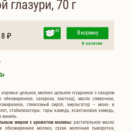
 глазури, 70 г
30
В корзину
18 ₽
В наличии
у
Да
коровье цельное, молоко цельное сгущенное с сахаром
 обезжиренное, сахароза, лактоза), масло сливочное,
езжиренное, глюкозный сироп, эмульгатор – моно- и
от, стабилизаторы: тары камедь, ксантановая камедь,
р ваниль.
тельным жиром с ароматом малины
:
растительное масло
хое обезжиренное молоко, сухая молочная сыворотка,