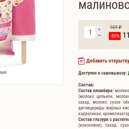
малиновой
169 ₽
1
-30%
Добавить открытк
зыв
Доступно к самовывозу:
Состав:
Состав пломбира:
молоко 
(молоко цельное, молоко
сахар, молоко сухое об
диглицериды жирных кисл
каррагинан; ароматизато
Состав глазури с расти
(кокосовое), сахар, су