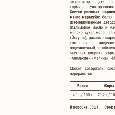
эмульгатор лецитин (со
кармин, регулятор кисло
Состав рисовых шарико
манго-маракуйя:
белая ш
(рафинированные дезод
(пальмовое масло и мас
молоко, сухая молочная 
«Йогурт»), рисовые шарик
комплексная пищевая
подсолнечный, стабилиз
экстракт паприки, карм
«Апельсин», «Малина», «
Может содержать след
переработки.
Белки
Жиры
4,0
г / 100 г
21,2
г / 10
В коробке:
30шт.
Срок 