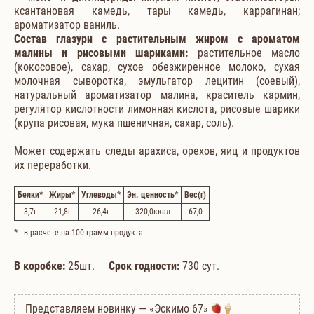
ксантановая камедь, тары камедь, каррагинан;
ароматизатор ваниль.
Состав глазури с растительным жиром с ароматом
малины и рисовыми шариками:
растительное масло
(кокосовое), сахар, сухое обезжиренное молоко, сухая
молочная сыворотка, эмульгатор лецитин (соевый),
натуральный ароматизатор малина, краситель кармин,
регулятор кислотности лимонная кислота, рисовые шарики
(крупа рисовая, мука пшеничная, сахар, соль).
Может содержать следы арахиса, орехов, яиц и продуктов
их переработки.
Белки
*
Жиры
*
Углеводы
*
Эн. ценность
*
Вес
(г)
3,7
г
21,8
г
26,4
г
320,0
ккал
67,0
*
- в расчете на 100 грамм продукта
В коробке:
25шт.
Срок годности:
730 сут.
Представляем новинку — «Эскимо 67»