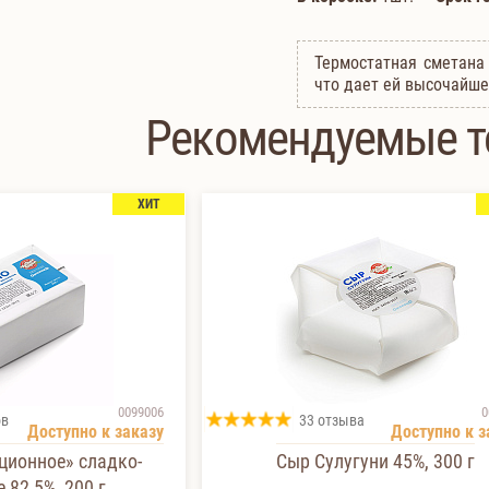
Термостатная сметана 
что дает ей высочайше
Рекомендуемые 
ХИТ
0099006
0
ов
33 отзыва
Доступно к заказу
Доступно к з
ционное» сладко-
Сыр Сулугуни 45%, 300 г
 82,5%, 200 г