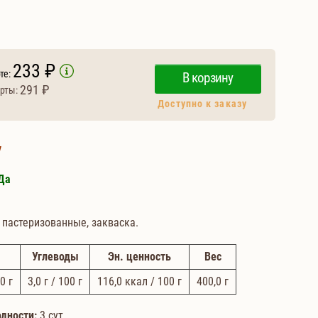
233 ₽
те:
В корзину
291 ₽
рты:
Доступно к заказу
у
Да
пастеризованные, закваска.
Углеводы
Эн. ценность
Вес
0 г
3,0
г / 100 г
116,0
ккал / 100 г
400,0
г
одности:
3 сут.