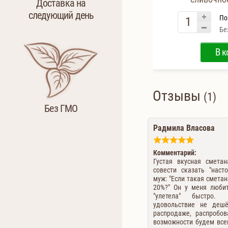
Доставка на
следующий день
По
Бе
В к
Отзывы
(1)
Без ГМО
Радмила Власова
Комментарий:
Густая вкусная смета
совести сказать "наст
муж: "Если такая сметан
20%?" Он у меня любит
"улетела" быстро. 
удовольствие не деш
распродаже, распробо
возможности будем все