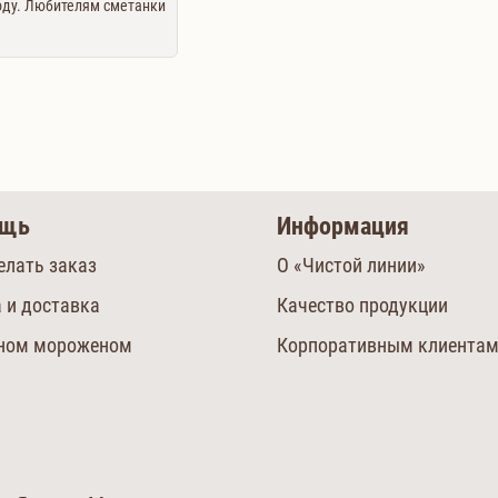
оду. Любителям сметанки
ощь
Информация
елать заказ
О «Чистой линии»
 и доставка
Качество продукции
сном мороженом
Корпоративным клиента