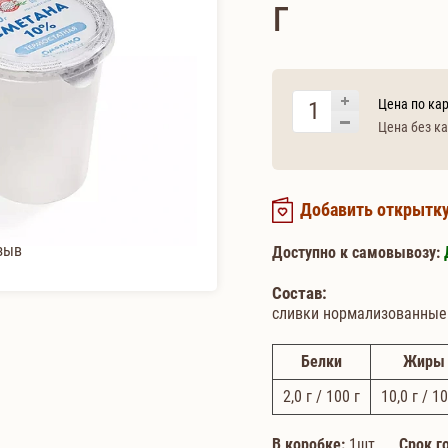
г
Цена по кар
Цена без ка
Добавить открытк
зыв
Доступно к самовывозу:
Состав:
сливки нормализованные 
Белки
Жиры
2,0
г / 100 г
10,0
г / 10
В коробке:
1шт.
Срок г