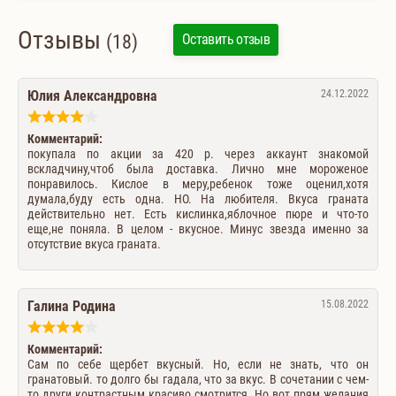
Отзывы
(18)
Оставить отзыв
Юлия Александровна
24.12.2022
Комментарий:
покупала по акции за 420 р. через аккаунт знакомой
вскладчину,чтоб была доставка. Лично мне мороженое
понравилось. Кислое в меру,ребенок тоже оценил,хотя
думала,буду есть одна. НО. На любителя. Вкуса граната
действительно нет. Есть кислинка,яблочное пюре и что-то
еще,не поняла. В целом - вкусное. Минус звезда именно за
отсутствие вкуса граната.
Галина Родина
15.08.2022
Комментарий:
Сам по себе щербет вкусный. Но, если не знать, что он
гранатовый. то долго бы гадала, что за вкус. В сочетании с чем-
то други контрастным красиво смотрится. Но вот прям желания