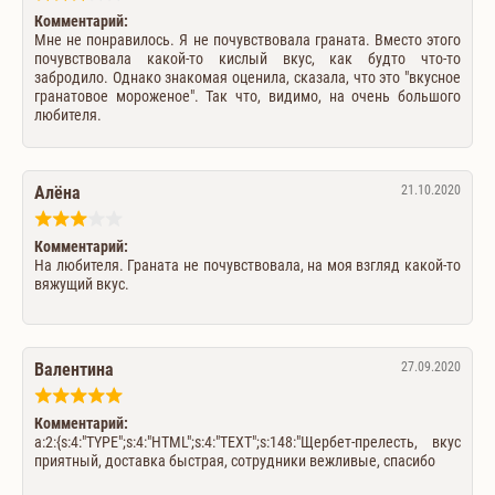
Комментарий:
Мне не понравилось. Я не почувствовала граната. Вместо этого
почувствовала какой-то кислый вкус, как будто что-то
забродило. Однако знакомая оценила, сказала, что это "вкусное
гранатовое мороженое". Так что, видимо, на очень большого
любителя.
Алёна
21.10.2020
Комментарий:
На любителя. Граната не почувствовала, на моя взгляд какой-то
вяжущий вкус.
Валентина
27.09.2020
Комментарий:
a:2:{s:4:"TYPE";s:4:"HTML";s:4:"TEXT";s:148:"Щербет-прелесть, вкус
приятный, доставка быстрая, сотрудники вежливые, спасибо