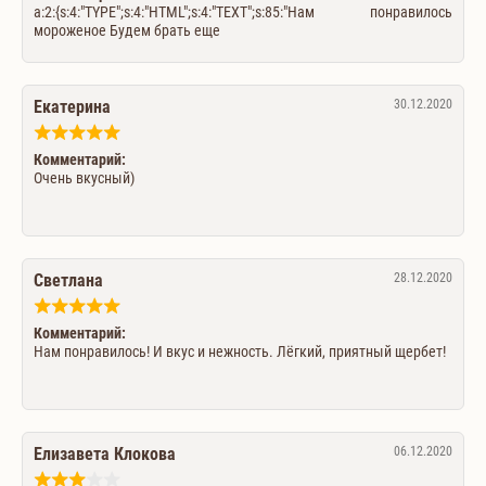
a:2:{s:4:"TYPE";s:4:"HTML";s:4:"TEXT";s:85:"Нам понравилось
мороженое Будем брать еще
Екатерина
30.12.2020
Комментарий:
Очень вкусный)
Светлана
28.12.2020
Комментарий:
Нам понравилось! И вкус и нежность. Лёгкий, приятный щербет!
Елизавета Клокова
06.12.2020