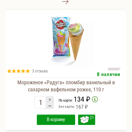
0000987
3 отзыва
В наличии
Мороженое «Радуга» пломбир ванильный в
сахарном вафельном рожке, 110 г
134 ₽
По карте:
167 ₽
Без карты:
21
В корзину