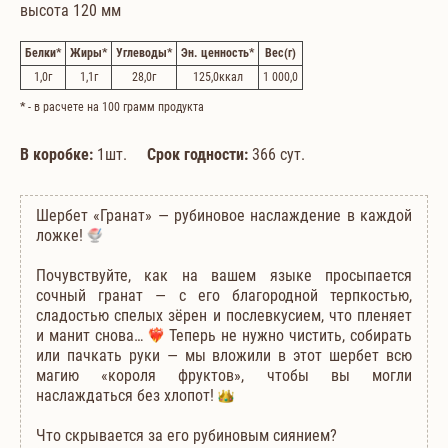
высота 120 мм
Белки
*
Жиры
*
Углеводы
*
Эн. ценность
*
Вес
(г)
1,0
г
1,1
г
28,0
г
125,0
ккал
1 000,0
*
- в расчете на 100 грамм продукта
В коробке:
1шт.
Срок годности:
366 сут.
Шербет «Гранат» — рубиновое наслаждение в каждой
ложке!
Почувствуйте, как на вашем языке просыпается
сочный гранат — с его благородной терпкостью,
сладостью спелых зёрен и послевкусием, что пленяет
и манит снова…
Теперь не нужно чистить, собирать
или пачкать руки — мы вложили в этот шербет всю
магию «короля фруктов», чтобы вы могли
наслаждаться без хлопот!
Что скрывается за его рубиновым сиянием?