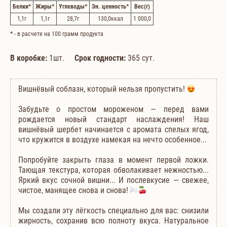
Белки
*
Жиры
*
Углеводы
*
Эн. ценность
*
Вес
(г)
1,1
г
1,1
г
28,7
г
130,0
ккал
1 000,0
*
- в расчете на 100 грамм продукта
В коробке:
1шт.
Срок годности:
365 сут.
Вишнёвый соблазн, который нельзя пропустить!
Забудьте о простом мороженом — перед вами
рождается новый стандарт наслаждения! Наш
вишнёвый шербет начинается с аромата спелых ягод,
что кружится в воздухе намекая на нечто особенное...
Попробуйте закрыть глаза в момент первой ложки.
Тающая текстура, которая обволакивает нежностью...
Яркий вкус сочной вишни... И послевкусие — свежее,
чистое, манящее снова и снова!
Мы создали эту лёгкость специально для вас: снизили
жирность, сохранив всю полноту вкуса. Натуральное