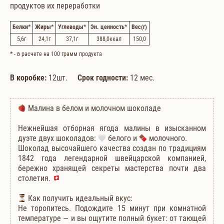
продуктов их переработки
Белки
*
Жиры
*
Углеводы
*
Эн. ценность
*
Вес
(г)
5,6
г
24,1
г
37,1
г
388,0
ккал
150,0
*
- в расчете на 100 грамм продукта
В коробке:
12шт.
Срок годности:
12 мес.
Малина в белом и молочном шоколаде
Нежнейшая отборная ягода малины в изысканном
дуэте двух шоколадов:
белого и
молочного.
Шоколад высочайшего качества создан по традициям
1842 года легендарной швейцарской компанией,
бережно хранящей секреты мастерства почти два
столетия.
Как получить идеальный вкус:
Не торопитесь. Подождите 15 минут при комнатной
температуре — и вы ощутите полный букет: от тающей