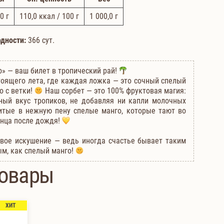
0 г
110,0
ккал / 100 г
1 000,0
г
одности:
366 сут.
» — ваш билет в тропический рай!
тоящего лета, где каждая ложка — это сочный спелый
о с ветки!
Наш сорбет — это 100% фруктовая магия:
ый вкус тропиков, не добавляя ни капли молочных
битые в нежную пену спелые манго, которые тают во
олнца после дождя!
овое искушение — ведь иногда счастье бывает таким
м, как спелый манго!
товары
ХИТ