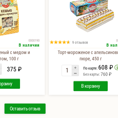
0000190
0
9 отзывов
В наличии
В нал
ный с медом и
Торт-мороженое с апельсино
ом, 100 г
пюре, 450 г
608 ₽
375 ₽
По карте:
760 ₽
Без карты:
орзину
В корзину
Оставить отзыв