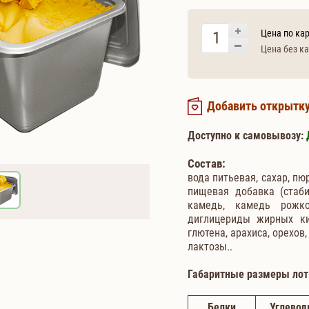
Цена по кар
Цена без ка
Добавить открытк
Доступно к самовывозу:
Состав:
вода питьевая, сахар, пю
пищевая добавка (стаби
камедь, камедь рожко
диглицериды жирных ки
глютена, арахиса, орехов
лактозы..
Габаритные размеры лот
Белки
Углево