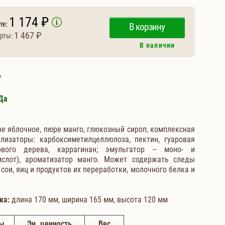
1 174 ₽
те:
В корзину
1 467 ₽
рты:
В наличии
у
Да
ре яблочное, пюре манго, глюкозный сироп, комплексная
лизаторы: карбоксиметилцеллюлоза, пектин, гуаровая
вого дерева, каррагинан; эмульгатор – моно- и
слот), ароматизатор манго. Может содержать следы
, сои, яиц и продуктов их переработки, молочного белка и
ка:
длина 170 мм, ширина 165 мм, высота 120 мм
ды
Эн. ценность
Вес