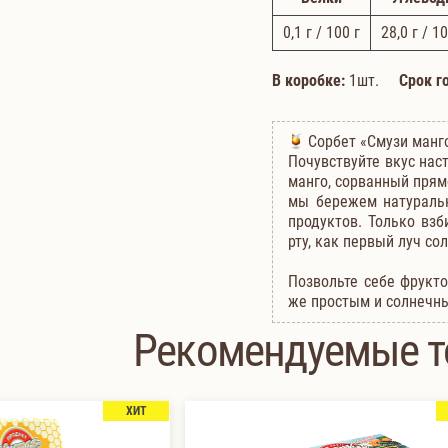
0,1
г / 100 г
28,0
г / 10
В коробке:
1шт.
Срок г
Сорбет «Смузи манго
Почувствуйте вкус нас
манго, сорванный прям
мы бережем натуральн
продуктов. Только вз
рту, как первый луч с
Позвольте себе фрукт
же простым и солнечны
Рекомендуемые 
ХИТ