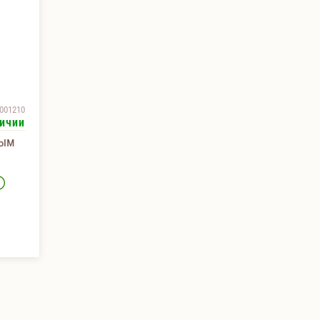
001210
ичии
вым