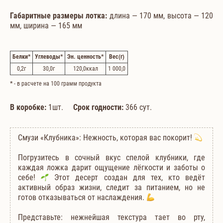
Габаритные размеры лотка:
длина — 170 мм, высота — 120
мм, ширина — 165 мм
Белки
*
Углеводы
*
Эн. ценность
*
Вес
(г)
0,2
г
30,0
г
120,0
ккал
1 000,0
*
- в расчете на 100 грамм продукта
В коробке:
1шт.
Срок годности:
366 сут.
Смузи «Клубника»: Нежность, которая вас покорит!
Погрузитесь в сочный вкус спелой клубники, где
каждая ложка дарит ощущение лёгкости и заботы о
себе!
Этот десерт создан для тех, кто ведёт
активный образ жизни, следит за питанием, но не
готов отказываться от наслаждения.
Представьте: нежнейшая текстура тает во рту,