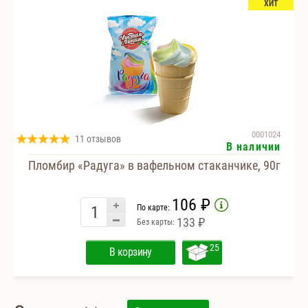
ХИТ
0001024
11 отзывов
В наличии
Пломбир «Радуга» в вафельном стаканчике, 90г
106 ₽
По карте:
133 ₽
Без карты:
25
В корзину