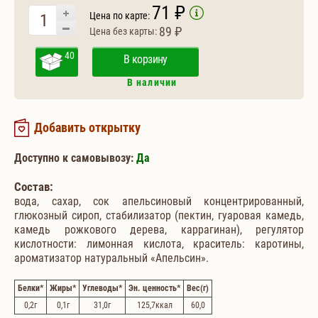
71 ₽
Цена по карте:
89 ₽
Цена без карты:
40
В корзину
В наличии
Добавить открытку
Доступно к самовывозу:
Да
Состав:
вода, сахар, сок апельсиновый концентрированный,
глюкозный сироп, стабилизатор (пектин, гуаровая камедь,
камедь рожкового дерева, каррагинан), регулятор
кислотности: лимонная кислота, краситель: каротины,
ароматизатор натуральный «Апельсин».
Белки
*
Жиры
*
Углеводы
*
Эн. ценность
*
Вес
(г)
0,2
г
0,1
г
31,0
г
125,7
ккал
60,0