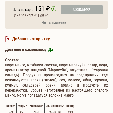
151 ₽
Ожидается
Цена по карте:
189 ₽
Цена без карты:
Нет в наличии
Добавить открытку
Доступно к самовывозу:
Да
Состав:
пюре манго, клубника свежая, пюре маракуйи, сахар, вода,
ароматизатор пищевой "Маракуйя", загуститель (гуаровая
камедь). Продукция производится на предприятии, где
используются злаки (глютен), соя, молоко, яйца, горчица,
кунжут, сельдерей, орехи, арахис и продукты их
переработки. Сорбет изготовлен из настоящего спелого
манго, могут попадаться волокна манго.
Белки
*
Жиры
*
Углеводы
*
Эн. ценность
*
Вес
(г)
0,7
г
0,3
г
21,0
г
90,0
ккал
60,0